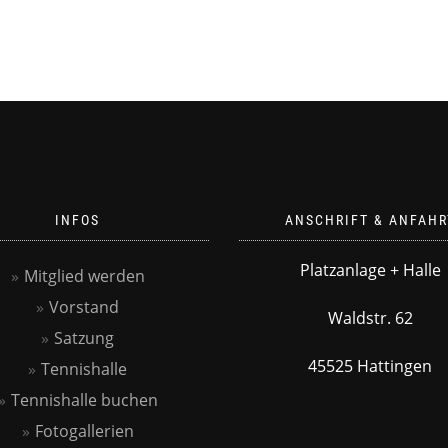
INFOS
ANSCHRIFT & ANFAHR
Platzanlage + Halle
Mitglied werden
Vorstand
Waldstr. 62
Satzung
45525 Hattingen
Tennishalle
Tennishalle buchen
Fotogallerien